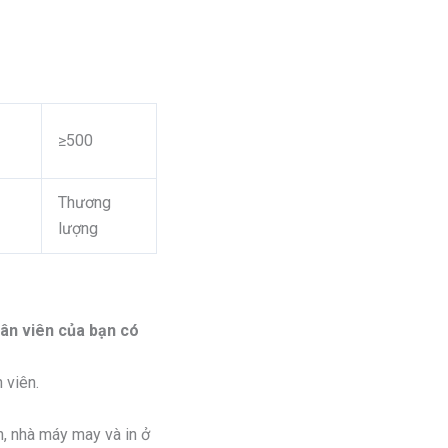
–
≥500
Thương
lượng
hân viên của bạn có
 viên.
h, nhà máy may và in ở