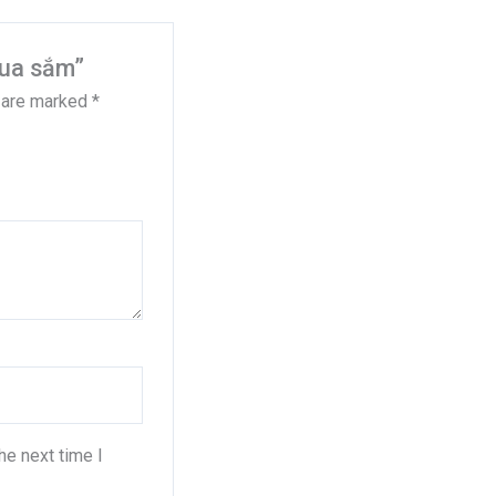
mua sắm”
s are marked
*
he next time I