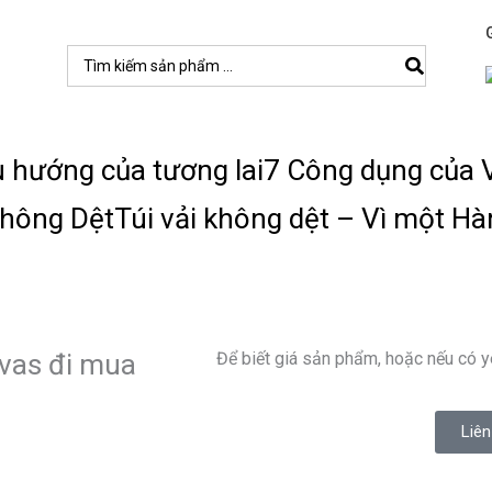
Search
for:
u hướng của tương lai
7 Công dụng của V
Không Dệt
Túi vải không dệt – Vì một Hà
nvas đi mua
Để biết giá sản phẩm, hoặc nếu có y
Liên