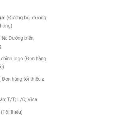
ịa:
(Đường bộ, đường
không)
tế:
Đường biển,
g
 chỉnh logo (Đơn hàng
c)
( Đơn hàng tối thiểu ≥
án: T/T; L/C; Visa
(Tối thiểu)