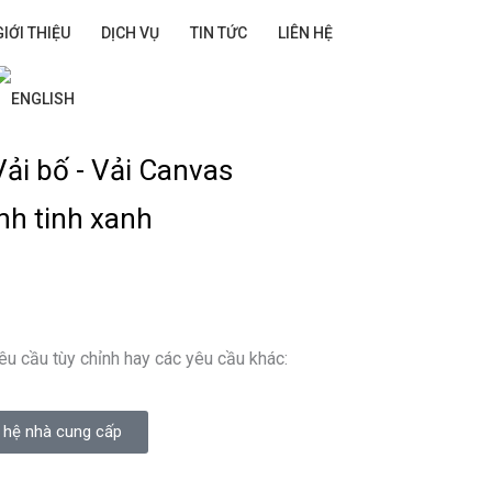
GIỚI THIỆU
DỊCH VỤ
TIN TỨC
LIÊN HỆ
ải bố - Vải Canvas
nh tinh xanh
êu cầu tùy chỉnh hay các yêu cầu khác:
 hệ nhà cung cấp