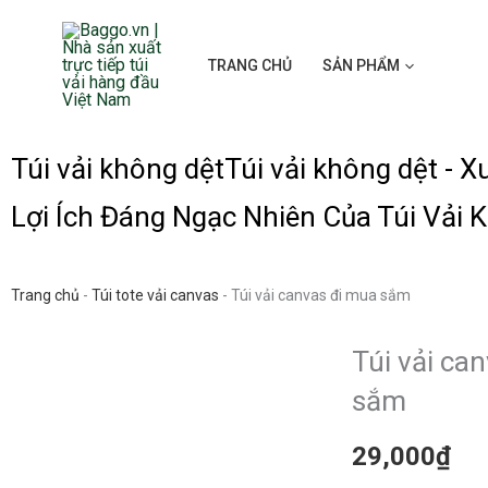
Skip
to
TRANG CHỦ
SẢN PHẨM
content
Túi vải không dệt
Túi vải không dệt - X
Lợi Ích Đáng Ngạc Nhiên Của Túi Vải 
Trang chủ
-
Túi tote vải canvas
-
Túi vải canvas đi mua sắm
Túi vải ca
sắm
29,000
₫